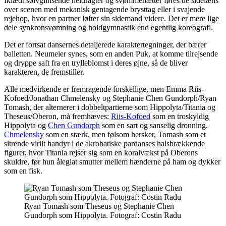
Iklædt sølvglinsende heldragter og svømmehætter føres de sidelæns
over scenen med mekanisk gentagende brysttag eller i svajende
rejehop, hvor en partner løfter sin sidemand videre. Det er mere lige
dele synkronsvømning og holdgymnastik end egentlig koreografi.
Det er fortsat dansernes detaljerede karaktertegninger, der bærer
balletten. Neumeier synes, som en anden Puk, at komme tilrejsende
og dryppe saft fra en trylleblomst i deres øjne, så de bliver
karakteren, de fremstiller.
Alle medvirkende er fremragende forskellige, men Emma Riis-
Kofoed/Jonathan Chmelensky og Stephanie Chen Gundorph/Ryan
Tomash, der alternerer i dobbeltpartierne som Hippolyta/Titania og
Theseus/Oberon, må fremhæves:
Riis-Kofoed
som en troskyldig
Hippolyta og
Chen Gundorph
som en sart og sanselig dronning.
Chmelensky
som en stærk, men følsom hersker, Tomash som et
sitrende virilt handyr i de akrobatiske pardanses halsbrækkende
figurer, hvor Titania rejser sig som en koralvækst på Oberons
skuldre, før hun åleglat smutter mellem hænderne på ham og dykker
som en fisk.
Ryan Tomash som Theseus og Stephanie Chen
Gundorph som Hippolyta. Fotograf: Costin Radu