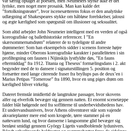
var særlig optaget af poesien, men Neumeiers styrke ikke er det
lyriske, men noget mere prosaisk. Man kan kalde det
”fortolkningsteater”, hvor iscenesætterens fokus er den analytiske
udlægning af Shakespeares stykke om håbløse forelskelser, jalousi
og ægte kærlighed som spørgsmål om illusioner og seksualitet.
Som altid arbejder John Neumeier intelligent med en verden af også
koreografiske og ballethistoriske referencer. I ”En
skærsommernatsdrøm” relaterer de to tydeligste til andre
drømmerier: Som han eksempelvis sidder i scenens forreste højre
hjørne, minder Oberons koreografiske karakter i paralleliteten i sin
profiltegning om faunen i Nijinskijs lystfyldte døs, ”En fauns
eftermiddag” fra 1912. Titania og Theseus’ formælingsdans i 2. akt
begynder med de to dansere i signaturstillingen 5. position og
fortsætter med lange citerende fraser fra bryllups pas de deux’en i
Marius Petipas ”Tornerose” fra 1890, hvor en ung piges drøm om
kærlighed bliver virkelig.
Dateret fremstår imidlertid de langtrukne passager, hvor skovens
alfer og elverfolk bevæger sig gennem natten. Et enormt scenetæppe
falder blåt bølgende ned fra soffitterne til underbevidsthedens hav.
Et undervandsunivers, hvor Athens oliventræer står som vajende
akvarieplanter mere end som krogede, tørre stammer på en
nattevarm lund, og hvor danserne i langsomme glid bevæger sig
benløst smidigt gennem György Ligetis vandboblende lydunivers.