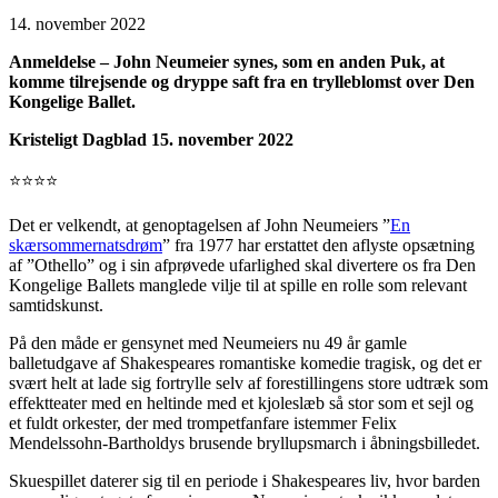
14. november 2022
Anmeldelse – John Neumeier synes, som en anden Puk, at
komme tilrejsende og dryppe saft fra en trylleblomst over Den
Kongelige Ballet.
Kristeligt Dagblad 15. november 2022
⭐⭐⭐⭐
Det er velkendt, at genoptagelsen af John Neumeiers ”
En
skærsommernatsdrøm
” fra 1977 har erstattet den aflyste opsætning
af ”Othello” og i sin afprøvede ufarlighed skal divertere os fra Den
Kongelige Ballets manglede vilje til at spille en rolle som relevant
samtidskunst.
På den måde er gensynet med Neumeiers nu 49 år gamle
balletudgave af Shakespeares romantiske komedie tragisk, og det er
svært helt at lade sig fortrylle selv af forestillingens store udtræk som
effektteater med en heltinde med et kjoleslæb så stor som et sejl og
et fuldt orkester, der med trompetfanfare istemmer Felix
Mendelssohn-Bartholdys brusende bryllupsmarch i åbningsbilledet.
Skuespillet daterer sig til en periode i Shakespeares liv, hvor barden