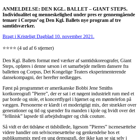
ANMELDELSE: DEN KGL. BALLET – GIANT STEPS.
Individualitet og menneskelighed under pres er gennemgående
temaer i Corpus’ og Den Kgl. Ballets nye program af tre
samtidsværker.
Bragt i Kristeligt Dagblad 10. november 2021.
⭐⭐⭐⭐ (4 ud af 6 stjerner)
Den Kgl. Ballets format med værker af samtidskoreografer, Giant
Steps, opføres i denne sæson i et samarbejde mellem dansere fra
balletten og Corpus, Det Kongelige Teaters eksperimenterende
dansekompagni, der herefter nedlægges.
Først på programmet er amerikanske Bobbi Jene Smiths
kortkoreografi ”Pierre”, der er sat i et nøgent industrielt rum med et
par borde og stole, et koncertflygel i hjørnet og en mønttelefon på
væggen. Personerne er klædt i et moderigtigt mix, der strækker over
generationer og tid og spænder fra manden i kjole og hvidt over det
”fellinisk” lapsede til arbejdsdragter og chik couture.
Så vidt er det tidsløse et tidsbillede, ligesom ”Pierres” iscenesættelse
videre handler om selviscenesættelse og genkendelse hos et
publikumsmix med en ung demografi, der ikke kan se sig selv i