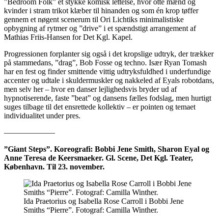
”Bedroom Folk” et stykke komisk lettelse, hvor otte mænd og
kvinder i stram trikot klæber til hinanden og som én krop tøffer
gennem et nøgent scenerum til Ori Lichtiks minimalistiske
opbygning af rytmer og ”drive” i et spændstigt arrangement af
Mathias Friis-Hansen for Det Kgl. Kapel.
Progressionen forplanter sig også i det kropslige udtryk, der trækker
på stammedans, ”drag”, Bob Fosse og techno. Især Ryan Tomash
har en fest og finder smittende vittig udtryksfuldhed i underfundige
accenter og udtale i skuldermuskler og nakkeled af Eyals robotdans,
men selv her – hvor en danser lejlighedsvis bryder ud af
hypnotiserende, faste ”beat” og dansens fælles fodslag, men hurtigt
suges tilbage til det ensrettede kollektiv – er pointen og temaet
individualitet under pres.
——————–
”Giant Steps”. Koreografi: Bobbi Jene Smith, Sharon Eyal og
Anne Teresa de Keersmaeker. Gl. Scene, Det Kgl. Teater,
København. Til 23. november.
Ida Praetorius og Isabella Rose Carroll i Bobbi Jene
Smiths “Pierre”. Fotograf: Camilla Winther.