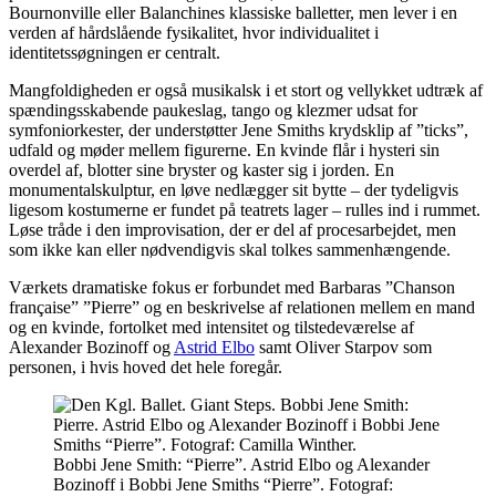
Bournonville eller Balanchines klassiske balletter, men lever i en
verden af hårdslående fysikalitet, hvor individualitet i
identitetssøgningen er centralt.
Mangfoldigheden er også musikalsk i et stort og vellykket udtræk af
spændingsskabende paukeslag, tango og klezmer udsat for
symfoniorkester, der understøtter Jene Smiths krydsklip af ”ticks”,
udfald og møder mellem figurerne. En kvinde flår i hysteri sin
overdel af, blotter sine bryster og kaster sig i jorden. En
monumentalskulptur, en løve nedlægger sit bytte – der tydeligvis
ligesom kostumerne er fundet på teatrets lager – rulles ind i rummet.
Løse tråde i den improvisation, der er del af procesarbejdet, men
som ikke kan eller nødvendigvis skal tolkes sammenhængende.
Værkets dramatiske fokus er forbundet med Barbaras ”Chanson
française” ”Pierre” og en beskrivelse af relationen mellem en mand
og en kvinde, fortolket med intensitet og tilstedeværelse af
Alexander Bozinoff og
Astrid Elbo
samt Oliver Starpov som
personen, i hvis hoved det hele foregår.
Bobbi Jene Smith: “Pierre”. Astrid Elbo og Alexander
Bozinoff i Bobbi Jene Smiths “Pierre”. Fotograf: