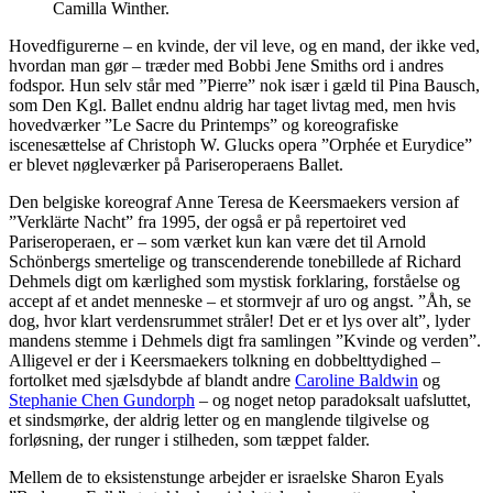
Camilla Winther.
Hovedfigurerne – en kvinde, der vil leve, og en mand, der ikke ved,
hvordan man gør – træder med Bobbi Jene Smiths ord i andres
fodspor. Hun selv står med ”Pierre” nok især i gæld til Pina Bausch,
som Den Kgl. Ballet endnu aldrig har taget livtag med, men hvis
hovedværker ”Le Sacre du Printemps” og koreografiske
iscenesættelse af Christoph W. Glucks opera ”Orphée et Eurydice”
er blevet nøgleværker på Pariseroperaens Ballet.
Den belgiske koreograf Anne Teresa de Keersmaekers version af
”Verklärte Nacht” fra 1995, der også er på repertoiret ved
Pariseroperaen, er – som værket kun kan være det til Arnold
Schönbergs smertelige og transcenderende tonebillede af Richard
Dehmels digt om kærlighed som mystisk forklaring, forståelse og
accept af et andet menneske – et stormvejr af uro og angst. ”Åh, se
dog, hvor klart verdensrummet stråler! Det er et lys over alt”, lyder
mandens stemme i Dehmels digt fra samlingen ”Kvinde og verden”.
Alligevel er der i Keersmaekers tolkning en dobbelttydighed –
fortolket med sjælsdybde af blandt andre
Caroline Baldwin
og
Stephanie Chen Gundorph
– og noget netop paradoksalt uafsluttet,
et sindsmørke, der aldrig letter og en manglende tilgivelse og
forløsning, der runger i stilheden, som tæppet falder.
Mellem de to eksistenstunge arbejder er israelske Sharon Eyals