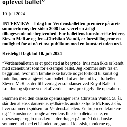
oplevet ballet”
10. juli 2024
INTERVIEW – I dag har Verdensballetten premiere på årets
sommerturné, der siden 2008 har været en årligt
tilbagevendende begivenhed. For ballettens kunstneriske ledere,
Steven McRae og Jens-Christian Wandt, er forestillingerne en
mulighed for at nå et nyt publikum med en kunstart uden ord.
Kristeligt Dagblad 10. juli 2024
“Verdensballetten er et godt sted at begynde, hvis man ikke er kendt
med scenekunst som for eksempel ballet. Jeg kommer selv fra en
baggrund, hvor min familie ikke havde noget forhold til kunst og
finkultur, men alligevel kom ballet til at ændre mit liv,” fortæller
Steven McRae, der til hverdag er solodanser ved Royal Ballet i
London og stjerne ved et af verdens mest prestigefyldte operahuse.
Sammen med den danske operasanger Jens-Christian Wandt, 58 år,
står den atletisk dansende, rødhårede, australskfødte McRae, 38 år,
hver sommer i spidsen for Verdensballetten. En trup med teknikere
og 11 kunstnere – nogle af verdens fineste balletdansere, en
operasanger og to musikere – der drager på turné i det danske
sommerland med et blandet program af klassisk, moderne og