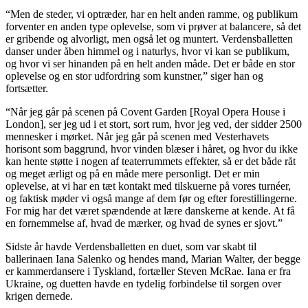
“Men de steder, vi optræder, har en helt anden ramme, og publikum
forventer en anden type oplevelse, som vi prøver at balancere, så det
er gribende og alvorligt, men også let og muntert. Verdensballetten
danser under åben himmel og i naturlys, hvor vi kan se publikum,
og hvor vi ser hinanden på en helt anden måde. Det er både en stor
oplevelse og en stor udfordring som kunstner,” siger han og
fortsætter.
“Når jeg går på scenen på Covent Garden [Royal Opera House i
London], ser jeg ud i et stort, sort rum, hvor jeg ved, der sidder 2500
mennesker i mørket. Når jeg går på scenen med Vesterhavets
horisont som baggrund, hvor vinden blæser i håret, og hvor du ikke
kan hente støtte i nogen af teaterrummets effekter, så er det både råt
og meget ærligt og på en måde mere personligt. Det er min
oplevelse, at vi har en tæt kontakt med tilskuerne på vores turnéer,
og faktisk møder vi også mange af dem før og efter forestillingerne.
For mig har det været spændende at lære danskerne at kende. At få
en fornemmelse af, hvad de mærker, og hvad de synes er sjovt.”
Sidste år havde Verdensballetten en duet, som var skabt til
ballerinaen Iana Salenko og hendes mand, Marian Walter, der begge
er kammerdansere i Tyskland, fortæller Steven McRae. Iana er fra
Ukraine, og duetten havde en tydelig forbindelse til sorgen over
krigen dernede.