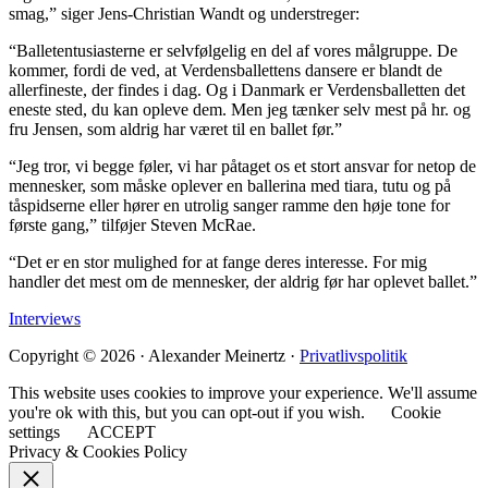
smag,” siger Jens-Christian Wandt og understreger:
“Balletentusiasterne er selvfølgelig en del af vores målgruppe. De
kommer, fordi de ved, at Verdensballettens dansere er blandt de
allerfineste, der findes i dag. Og i Danmark er Verdensballetten det
eneste sted, du kan opleve dem. Men jeg tænker selv mest på hr. og
fru Jensen, som aldrig har været til en ballet før.”
“Jeg tror, vi begge føler, vi har påtaget os et stort ansvar for netop de
mennesker, som måske oplever en ballerina med tiara, tutu og på
tåspidserne eller hører en utrolig sanger ramme den høje tone for
første gang,” tilføjer Steven McRae.
“Det er en stor mulighed for at fange deres interesse. For mig
handler det mest om de mennesker, der aldrig før har oplevet ballet.”
Interviews
Copyright © 2026 · Alexander Meinertz ·
Privatlivspolitik
This website uses cookies to improve your experience. We'll assume
you're ok with this, but you can opt-out if you wish.
Cookie
settings
ACCEPT
Privacy & Cookies Policy