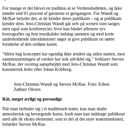
For mange er det blevet en tradition at se Verdensballetten, og ikke
mindre end 65 procent af gæsterne er gengangere. For Wandt og
McRae betyder det, at de kender deres publikum – og at publikum
kender dem. Jens-Christian Wandt går selv på scenen som sanger,
men også som konferencier, hvor han binder aftenens syv
koreografier og fem musikalske indslag sammen og med korte
underholdende introduktioner søger at give publikum en større
forståelse af den ordløse kunst.
“Idéen bag konceptet har egentlig ikke ændret sig siden starten, men
sammensætningen af værker har nok udviklet sig,” forklarer Steven
McRae, der overtog samarbejdet med Jens-Christian Wandt som
kunstnerisk leder efter Johan Kobborg.
Jens-Christian Wandt og Steven McRae. Foto: Esben
Zøllner Olesen
Råt, meget ærligt og personligt
Når man befinder sig i et traditionelt teater, kan man skabe
atmosfærisk og bevægende kunst, fordi man kan inddrage publikum
med alle de ekstra elementer, som er del af det store teatermaskineri,
fortæller Steven McRae.