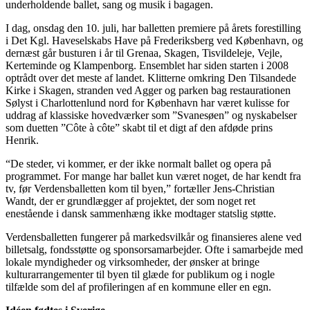
underholdende ballet, sang og musik i bagagen.
I dag, onsdag den 10. juli, har balletten premiere på årets forestilling
i Det Kgl. Haveselskabs Have på Frederiksberg ved København, og
dernæst går busturen i år til Grenaa, Skagen, Tisvildeleje, Vejle,
Kerteminde og Klampenborg. Ensemblet har siden starten i 2008
optrådt over det meste af landet. Klitterne omkring Den Tilsandede
Kirke i Skagen, stranden ved Agger og parken bag restaurationen
Sølyst i Charlottenlund nord for København har været kulisse for
uddrag af klassiske hovedværker som ”Svanesøen” og nyskabelser
som duetten ”Côte à côte” skabt til et digt af den afdøde prins
Henrik.
“De steder, vi kommer, er der ikke normalt ballet og opera på
programmet. For mange har ballet kun været noget, de har kendt fra
tv, før Verdensballetten kom til byen,” fortæller Jens-Christian
Wandt, der er grundlægger af projektet, der som noget ret
enestående i dansk sammenhæng ikke modtager statslig støtte.
Verdensballetten fungerer på markedsvilkår og finansieres alene ved
billetsalg, fondsstøtte og sponsorsamarbejder. Ofte i samarbejde med
lokale myndigheder og virksomheder, der ønsker at bringe
kulturarrangementer til byen til glæde for publikum og i nogle
tilfælde som del af profileringen af en kommune eller en egn.