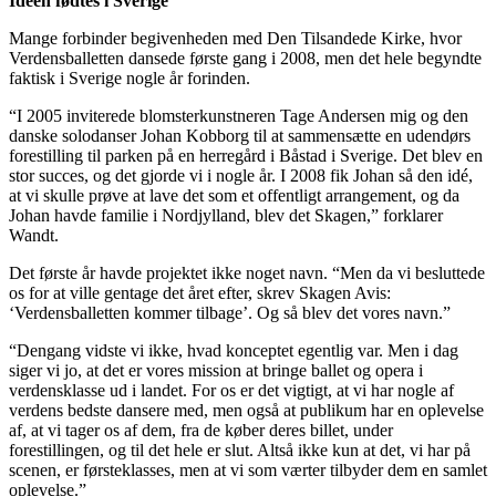
Idéen fødtes i Sverige
Mange forbinder begivenheden med Den Tilsandede Kirke, hvor
Verdensballetten dansede første gang i 2008, men det hele begyndte
faktisk i Sverige nogle år forinden.
“I 2005 inviterede blomsterkunstneren Tage Andersen mig og den
danske solodanser Johan Kobborg til at sammensætte en udendørs
forestilling til parken på en herregård i Båstad i Sverige. Det blev en
stor succes, og det gjorde vi i nogle år. I 2008 fik Johan så den idé,
at vi skulle prøve at lave det som et offentligt arrangement, og da
Johan havde familie i Nordjylland, blev det Skagen,” forklarer
Wandt.
Det første år havde projektet ikke noget navn. “Men da vi besluttede
os for at ville gentage det året efter, skrev Skagen Avis:
‘Verdensballetten kommer tilbage’. Og så blev det vores navn.”
“Dengang vidste vi ikke, hvad konceptet egentlig var. Men i dag
siger vi jo, at det er vores mission at bringe ballet og opera i
verdensklasse ud i landet. For os er det vigtigt, at vi har nogle af
verdens bedste dansere med, men også at publikum har en oplevelse
af, at vi tager os af dem, fra de køber deres billet, under
forestillingen, og til det hele er slut. Altså ikke kun at det, vi har på
scenen, er førsteklasses, men at vi som værter tilbyder dem en samlet
oplevelse.”