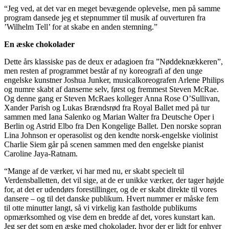
“Jeg ved, at det var en meget bevægende oplevelse, men på samme
program dansede jeg et stepnummer til musik af ouverturen fra
’Wilhelm Tell’ for at skabe en anden stemning.”
En æske chokolader
Dette års klassiske pas de deux er adagioen fra ”Nøddeknækkeren”,
men resten af programmet består af ny koreografi af den unge
engelske kunstner Joshua Junker, musicalkoreografen Arlene Philips
og numre skabt af danserne selv, først og fremmest Steven McRae.
Og denne gang er Steven McRaes kolleger Anna Rose O’Sullivan,
Xander Parish og Lukas Brændsrød fra Royal Ballet med på tur
sammen med Iana Salenko og Marian Walter fra Deutsche Oper i
Berlin og Astrid Elbo fra Den Kongelige Ballet. Den norske sopran
Lina Johnson er operasolist og den kendte norsk-engelske violinist
Charlie Siem går på scenen sammen med den engelske pianist
Caroline Jaya-Ratnam.
“Mange af de værker, vi har med nu, er skabt specielt til
Verdensballetten, det vil sige, at de er unikke værker, der tager højde
for, at det er udendørs forestillinger, og de er skabt direkte til vores
dansere – og til det danske publikum. Hvert nummer er måske fem
til otte minutter langt, så vi virkelig kan fastholde publikums
opmærksomhed og vise dem en bredde af det, vores kunstart kan.
Jeg ser det som en æske med chokolader, hvor der er lidt for enhver