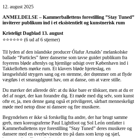
12. august 2025
ANMELDELSE – Kammerballettens forestilling ”Stay Tuned”
inviterer publikum ind i et eksistentielt og kunstnerisk rum
Kristeligt Dagblad 13. august
⭐⭐⭐⭐⭐⭐ (6 ud af 6 stjerner)
Til lyden af den islandske producer Ólafur Arnalds’ melankolske
ballade “Particles” fører danserne som tavse guider publikum fra
foyerens bløde aftenlys og hjemlige udsigt over København ind i
Takkelloftets mørke rum. Et klavers bløde hjerteslag, en
længselsfuld strygers sang og en stemme, der drømmer om at flyde
vægtløs i et smaragdgrønt hav, om at danse, om at være stille.
Du mærker det allerede dér: at du ikke bare er tilskuer, men at du er
del af noget, der kan forandre dig. Et møde med dig selv, som kunst
ofte er, ja, men denne gang også et priviligeret, sårbart menneskeligt
møde med netop disse ni dansere og fire musikere.
Begyndelsen er ikke så forskellig fra andre, der har brugt samme
greb, men koreograferne Paul Lightfoot og Sol León omfatter i
Kammerballettens nye forestilling ”Stay Tuned” deres musikere og
dansere med en overbevisende tro på dans som krop og sjæl,