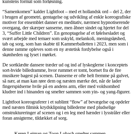
kunstens formål som forløsning.
“Samenkomen” kalder Lightfoot – med et hollandsk ord – del 2, der
i brugen af geometri, gentagelse og udvikling af enkle koreografiske
motiver for ensemblet danner en meditativ, nærmest hypnotiserende
overgang, der skærper sanserne, men åbner sindet og hjertet for del
3, “Suffer Little Children”. En genoptagelse af et følelsesladet og
svært arbejde med temaer som uskyld, melankoli, meningsløshed,
tab og sorg, som han skabte til Kammerballetten i 2023, men som i
denne ramme opleves som en ny æstetisk fordybelse også i
skønheden og lyset i mørket.
De sortklædte dansere træder ud og ind af lyskeglerne i konceptets
sort-hvide billedramme, hvor rummet er tomt, bortset fra de fire
musikere bagest på scenen. Danserne er ofte helt fremme på gulvet,
så nær, at man kan røre dem og næsten mærke det, når de lader
fingerspidserne hvile på en andens arm, eller med voldsomhed
kludrer ind i hinanden og smelter sammen som yin- og yang-figurer.
Lightfoot koreograferer i et sublimt “flow” af bevægelse og opdeler
med næsten filmisk krydsklipning billederne med pludselige
omstruktureringer af scenen og i en leg med hænder i lysstråler eller
foran ansigterne, tildækket af sorg.
Keren Leiman og Toon Lobach smelter sammen