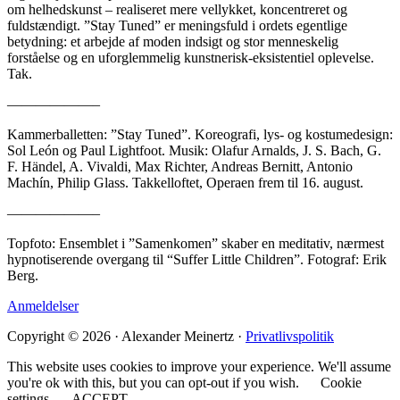
om helhedskunst – realiseret mere vellykket, koncentreret og
fuldstændigt. ”Stay Tuned” er meningsfuld i ordets egentlige
betydning: et arbejde af moden indsigt og stor menneskelig
forståelse og en uforglemmelig kunstnerisk-eksistentiel oplevelse.
Tak.
——————–
Kammerballetten: ”Stay Tuned”. Koreografi, lys- og kostumedesign:
Sol León og Paul Lightfoot. Musik: Olafur Arnalds, J. S. Bach, G.
F. Händel, A. Vivaldi, Max Richter, Andreas Bernitt, Antonio
Machín, Philip Glass. Takkelloftet, Operaen frem til 16. august.
——————–
Topfoto: Ensemblet i ”Samenkomen” skaber en meditativ, nærmest
hypnotiserende overgang til “Suffer Little Children”. Fotograf: Erik
Berg.
Anmeldelser
Copyright © 2026 · Alexander Meinertz ·
Privatlivspolitik
This website uses cookies to improve your experience. We'll assume
you're ok with this, but you can opt-out if you wish.
Cookie
settings
ACCEPT