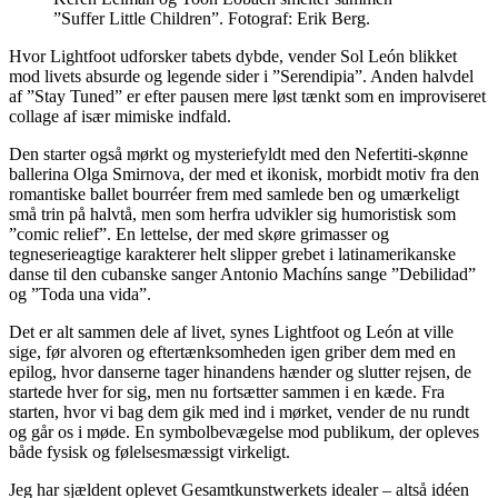
”Suffer Little Children”. Fotograf: Erik Berg.
Hvor Lightfoot udforsker tabets dybde, vender Sol León blikket
mod livets absurde og legende sider i ”Serendipia”. Anden halvdel
af ”Stay Tuned” er efter pausen mere løst tænkt som en improviseret
collage af især mimiske indfald.
Den starter også mørkt og mysteriefyldt med den Nefertiti-skønne
ballerina Olga Smirnova, der med et ikonisk, morbidt motiv fra den
romantiske ballet bourréer frem med samlede ben og umærkeligt
små trin på halvtå, men som herfra udvikler sig humoristisk som
”comic relief”. En lettelse, der med skøre grimasser og
tegneserieagtige karakterer helt slipper grebet i latinamerikanske
danse til den cubanske sanger Antonio Machíns sange ”Debilidad”
og ”Toda una vida”.
Det er alt sammen dele af livet, synes Lightfoot og León at ville
sige, før alvoren og eftertænksomheden igen griber dem med en
epilog, hvor danserne tager hinandens hænder og slutter rejsen, de
startede hver for sig, men nu fortsætter sammen i en kæde. Fra
starten, hvor vi bag dem gik med ind i mørket, vender de nu rundt
og går os i møde. En symbolbevægelse mod publikum, der opleves
både fysisk og følelsesmæssigt virkeligt.
Jeg har sjældent oplevet Gesamtkunstwerkets idealer – altså idéen