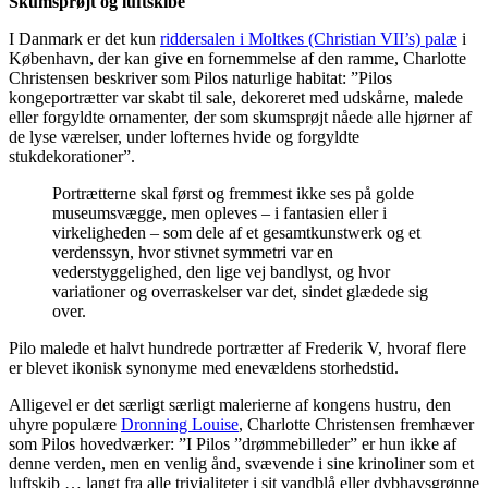
Skumsprøjt og luftskibe
I Danmark er det kun
riddersalen i Moltkes (Christian VII’s) palæ
i
København, der kan give en fornemmelse af den ramme, Charlotte
Christensen beskriver som Pilos naturlige habitat: ”Pilos
kongeportrætter var skabt til sale, dekoreret med udskårne, malede
eller forgyldte ornamenter, der som skumsprøjt nåede alle hjørner af
de lyse værelser, under lofternes hvide og forgyldte
stukdekorationer”.
Portrætterne skal først og fremmest ikke ses på golde
museumsvægge, men opleves – i fantasien eller i
virkeligheden – som dele af et gesamtkunstwerk og et
verdenssyn, hvor stivnet symmetri var en
vederstyggelighed, den lige vej bandlyst, og hvor
variationer og overraskelser var det, sindet glædede sig
over.
Pilo malede et halvt hundrede portrætter af Frederik V, hvoraf flere
er blevet ikonisk synonyme med enevældens storhedstid.
Alligevel er det særligt særligt malerierne af kongens hustru, den
uhyre populære
Dronning Louise
, Charlotte Christensen fremhæver
som Pilos hovedværker: ”I Pilos ”drømmebilleder” er hun ikke af
denne verden, men en venlig ånd, svævende i sine krinoliner som et
luftskib … langt fra alle trivialiteter i sit vandblå eller dybhavsgrønne