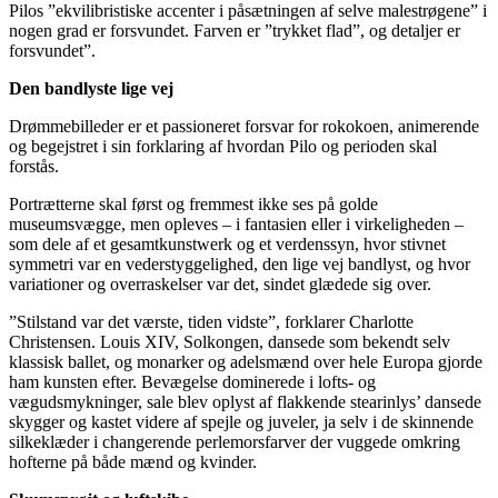
Pilos ”ekvilibristiske accenter i påsætningen af selve malestrøgene” i
nogen grad er forsvundet. Farven er ”trykket flad”, og detaljer er
forsvundet”.
Den bandlyste lige vej
Drømmebilleder er et passioneret forsvar for rokokoen, animerende
og begejstret i sin forklaring af hvordan Pilo og perioden skal
forstås.
Portrætterne skal først og fremmest ikke ses på golde
museumsvægge, men opleves – i fantasien eller i virkeligheden –
som dele af et gesamtkunstwerk og et verdenssyn, hvor stivnet
symmetri var en vederstyggelighed, den lige vej bandlyst, og hvor
variationer og overraskelser var det, sindet glædede sig over.
”Stilstand var det værste, tiden vidste”, forklarer Charlotte
Christensen. Louis XIV, Solkongen, dansede som bekendt selv
klassisk ballet, og monarker og adelsmænd over hele Europa gjorde
ham kunsten efter. Bevægelse dominerede i lofts- og
vægudsmykninger, sale blev oplyst af flakkende stearinlys’ dansede
skygger og kastet videre af spejle og juveler, ja selv i de skinnende
silkeklæder i changerende perlemorsfarver der vuggede omkring
hofterne på både mænd og kvinder.