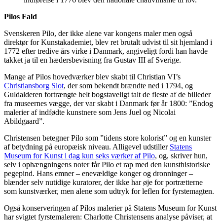
Pilos Fald
Svenskeren Pilo, der ikke alene var kongens maler men også
direktør for Kunstakademiet, blev ret brutalt udvist til sit hjemland i
1772 efter tredive års virke i Danmark, angiveligt fordi han havde
takket ja til en hædersbevisning fra Gustav III af Sverige.
Mange af Pilos hovedværker blev skabt til Christian VI’s
Christiansborg Slot
, der som bekendt brændte ned i 1794, og
Guldalderen fortrængte helt bogstaveligt talt de fleste af de billeder
fra museernes vægge, der var skabt i Danmark før år 1800: ”Endog
malerier af indfødte kunstnere som Jens Juel og Nicolai
Abildgaard”.
Christensen betegner Pilo som ”tidens store kolorist” og en kunster
af betydning på europæisk niveau. Alligevel udstiller
Statens
Museum for Kunst i dag kun seks værker af Pilo
, og, skriver hun,
selv i ophængningens noter får Pilo et rap med den kunsthistoriske
pegepind. Hans emner – enevældige konger og dronninger –
blænder selv nutidige kuratorer, der ikke har øje for portrætterne
som kunstværker, men alene som udtryk for leflen for fyrstemagten.
Også konserveringen af Pilos malerier på Statens Museum for Kunst
har svigtet fyrstemaleren: Charlotte Christensens analyse påviser, at