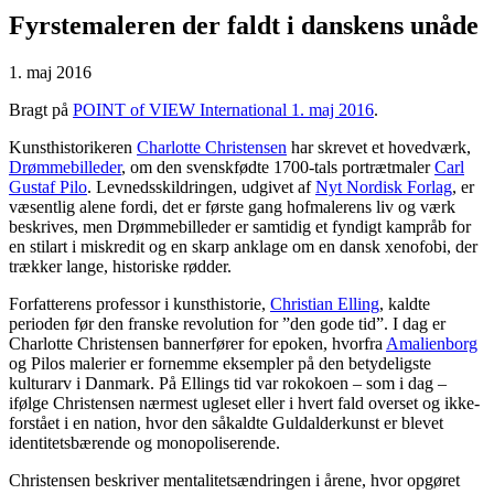
Fyrstemaleren der faldt i danskens unåde
1. maj 2016
Bragt på
POINT of VIEW International 1. maj 2016
.
Kunsthistorikeren
Charlotte Christensen
har skrevet et hovedværk,
Drømmebilleder
, om den svenskfødte 1700-tals portrætmaler
Carl
Gustaf Pilo
. Levnedsskildringen, udgivet af
Nyt Nordisk Forlag
, er
væsentlig alene fordi, det er første gang hofmalerens liv og værk
beskrives, men Drømmebilleder er samtidig et fyndigt kampråb for
en stilart i miskredit og en skarp anklage om en dansk xenofobi, der
trækker lange, historiske rødder.
Forfatterens professor i kunsthistorie,
Christian Elling
, kaldte
perioden før den franske revolution for ”den gode tid”. I dag er
Charlotte Christensen bannerfører for epoken, hvorfra
Amalienborg
og Pilos malerier er fornemme eksempler på den betydeligste
kulturarv i Danmark. På Ellings tid var rokokoen – som i dag –
ifølge Christensen nærmest ugleset eller i hvert fald overset og ikke-
forstået i en nation, hvor den såkaldte Guldalderkunst er blevet
identitetsbærende og monopoliserende.
Christensen beskriver mentalitetsændringen i årene, hvor opgøret