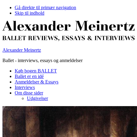
Gå direkte til primær navigation
Skip til indhold
Alexander Meinertz
Ballet - interviews, essays og anmeldelser
Køb bogen BALLET
Ballet er en idé
Anmeldelser & Essays
Interviews
Om disse sider
Udgivelser