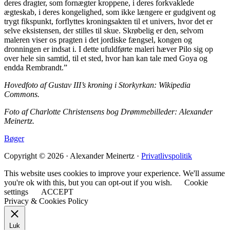
deres dragter, som fornægter kroppene, i deres forkvaklede
ægteskab, i deres kongelighed, som ikke længere er gudgivent og
trygt fikspunkt, forflyttes kroningsakten til et univers, hvor det er
selve eksistensen, der stilles til skue. Skrøbelig er den, selvom
maleren viser os pragten i det jordiske fængsel, kongen og
dronningen er indsat i. I dette ufuldførte maleri hæver Pilo sig op
over hele sin samtid, til et sted, hvor han kan tale med Goya og
endda Rembrandt.”
Hovedfoto af Gustav III’s kroning i Storkyrkan: Wikipedia
Commons.
Foto af Charlotte Christensens bog Drømmebilleder: Alexander
Meinertz.
Bøger
Copyright © 2026 · Alexander Meinertz ·
Privatlivspolitik
This website uses cookies to improve your experience. We'll assume
you're ok with this, but you can opt-out if you wish.
Cookie
settings
ACCEPT
Privacy & Cookies Policy
Luk