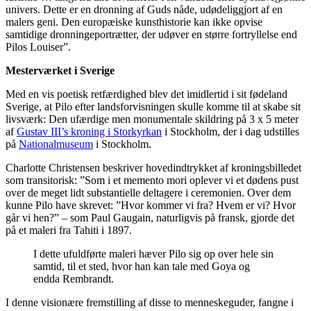
univers. Dette er en dronning af Guds nåde, udødeliggjort af en
malers geni. Den europæiske kunsthistorie kan ikke opvise
samtidige dronningeportrætter, der udøver en større fortryllelse end
Pilos Louiser”.
Mesterværket i Sverige
Med en vis poetisk retfærdighed blev det imidlertid i sit fødeland
Sverige, at Pilo efter landsforvisningen skulle komme til at skabe sit
livsværk: Den ufærdige men monumentale skildring på 3 x 5 meter
af
Gustav III’s kroning i Storkyrkan
i Stockholm, der i dag udstilles
på
Nationalmuseum
i Stockholm.
Charlotte Christensen beskriver hovedindtrykket af kroningsbilledet
som transitorisk: ”Som i et memento mori oplever vi et dødens pust
over de meget lidt substantielle deltagere i ceremonien. Over dem
kunne Pilo have skrevet: ”Hvor kommer vi fra? Hvem er vi? Hvor
går vi hen?” – som Paul Gaugain, naturligvis på fransk, gjorde det
på et maleri fra Tahiti i 1897.
I dette ufuldførte maleri hæver Pilo sig op over hele sin
samtid, til et sted, hvor han kan tale med Goya og
endda Rembrandt.
I denne visionære fremstilling af disse to menneskeguder, fangne i