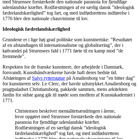
med Struensee forstærkede den nationale paranoia for fjendtlige
udenlandske kræfter. Rodfæstningen af en særlig dansk ”ideologisk
fædrelandskærlighed” tog fart, og med indfødsrettens indførelse i
1776 blev den nationale chauvinisme til lov.
Ideologisk fædrelandskærlighed
Grundene er i lige høj grad politiske som kunstneriske: ”Resultatet
af en afstandtagen til internationalisme og globalisering”, der i
kølvandet på Struensees fald i 1771 førte til en kamp mod ”de
fremmede”.
Respekten for de franske kunstnere, der arbejdede i Danmark,
forsvandt. Kunsthåndværkerne havde haft deres bedste tid.
Afsløringen af
Salys rytterstatue
på Amalienborg var ”en bitter dag”
for kunstneren selv. Le Clerc, der havde udsmykket Amalienborg og
pragtpaladset Christiansborg, pakkede sammen, mens arkitekten
Jardin for sidste gang gik til møde som medlem af Kunstakademiet i
1771.
Christensen beskriver mentalitetsændringen i årene,
hvor opgøret med Struensee forstærkede den nationale
paranoia for fjendtlige udenlandske kræfter.
Rodfæstningen af en særligt dansk ”ideologisk
fædrelandskærlighed” tog fart, og med indfødsrettens
indførelse i 1776 blev den nationale chauvinisme til lov.