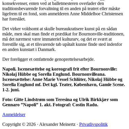
konsekvenser, enten ved at balletmesteren overlader den
traditionsbevarende forvaltning til en anden på teatret eller måske
ligefrem til en fond, som anmelderen Anne Middelboe Christensen
har foreslået.
Det virker voldsomt at skulle bureaukratisere kunst på en sådan
måde, men skal man finde et prædikat for Bournonville-traditionen,
må det nærmest være immateriel kulturarv, og det er svært at
forestille sig, at et tilsvarende tab upåtalt kunne finde sted indenfor
en anden kunstart i Danmark.
Der foreligger et omfattende genoprettelsesarbejde.
Napoli. Iscenesættelse og koreografi frit efter Bournonville:
Nikolaj Hübbe og Sorella Englund. Bournonvilleana.
Iscenesættelse: Anne Marie Vessel Schlüter, Nikolaj Hübbe og
Sorella Englund mf. Det kgl. Teater, København, Gamle Scene.
1-2. juni.
Foto: Gitte Lindstrøm som Teresina og Ulrik Birkkjær som
Gennaro ”Napoli” 1. akt. Fotograf: Costin Radu.
Anmeldelser
Copyright © 2026 · Alexander Meinertz ·
Privatlivspolitik