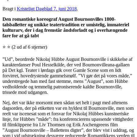
Bragt i
Kristeligt Dagblad 7. juni 2018
.
Den romantiske koreograf August Bournonvilles 1800-
talsballetter og unikke teatertradition er umistelig, immateriel
kulturarv, der i dag fremstår åndsforladt og i overhængende
fare for at gå tabt
⭐ ⭐ (2 ud af 6 stjerner)
”Ud”, beordrede Nikolaj Hübbe August Bournonville i skikkelse af
karakterdanser Poul Hesselkilde, der ved Bournonvilleana-gallaen
på Det kgl. Teater i lørdags gik over Gamle Scene som en lidt
forvirret, hovedrystende gammelsmølf. ”Vi gør det på vores måde,”
understregede han med fast stemme, mens ”August”, som Hübbe
vedholdende og temmelig patroniserende kaldte Bournonville,
trissede mod udgangen.
Nej, det var ikke morsomt men sådan set helt i pagt med aftenens
dagsorden, der på etiketten var en hyldest til Bournonville, men som
reelt var iscenesat som et forsvar for Nikolaj Hübbes kunstneriske
linje, for Hübbes ”måde”: fra konferencierens upassende vittigheder
til filmklippene fra Liv Thomsen og Erik Aschengreens film
”August Bournonville – Ballettens digter”, der blev vist i uddrag, og
som i vid udstrækning desværre reducerede Romantikkens verden til