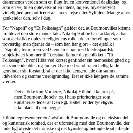
drømmenes verden som en flugt fra en konventionel dagligdag, og
som en vej til en oplevelse af en intens, højere, mysteriefyldt
virkelighed personificeret af James’ rejse efter Sylfiden. Mange af os
genkender den, selv i dag.
For ”Napoli” og ”Et Folkesagn” gælder det, at Bournonvilles kristne
tro blevet den store mands fald: Nikolaj Hübbe har forklaret, at han
som ateist ikke oplever religionens rolle i de to fortællinger som
troværdig, men fjerner du – som han har gjort – det øjeblik i
”Napoli”, hvor troen ved Gennaros bøn med kierkegaardsk
subjektivitet kommer til Teresina, fjerner du øjeblikket i ”Et
Folkesagn”, hvor Hilda ved korset genfinder sin menneskelighed og
sin sande identitet, og Junker Ove med vand fra en hellig kilde
genvinder sin forstand, så er der ikke længere tale om samme
idéverden og samme værdigrundlag. Det er ikke længere de samme
værker.
Det er ikke kun Vorherre, Nikolaj Hübbe ikke tror på,
men Bournonville selv, og i hans prioriteringer som
kunstnerisk leder af Den kgl. Ballet, er der tydeligvis
ikke plads til dem begge.
Hübbe repræsenterer en åndsforladt Bournonville og en eksistentiel
og kunstnerisk tomhed, der er uforenelig med den Bournonville, der
inderligt afviste det ironiske og det kyniske og betragtede sit arbejde