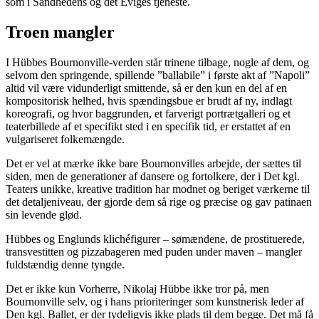
som i Sandhedens og det Eviges tjeneste.
Troen mangler
I Hübbes Bournonville-verden står trinene tilbage, nogle af dem, og
selvom den springende, spillende ”ballabile” i første akt af ”Napoli”
altid vil være vidunderligt smittende, så er den kun en del af en
kompositorisk helhed, hvis spændingsbue er brudt af ny, indlagt
koreografi, og hvor baggrunden, et farverigt portrætgalleri og et
teaterbillede af et specifikt sted i en specifik tid, er erstattet af en
vulgariseret folkemængde.
Det er vel at mærke ikke bare Bournonvilles arbejde, der sættes til
siden, men de generationer af dansere og fortolkere, der i Det kgl.
Teaters unikke, kreative tradition har modnet og beriget værkerne til
det detaljeniveau, der gjorde dem så rige og præcise og gav patinaen
sin levende glød.
Hübbes og Englunds klichéfigurer – sømændene, de prostituerede,
transvestitten og pizzabageren med puden under maven – mangler
fuldstændig denne tyngde.
Det er ikke kun Vorherre, Nikolaj Hübbe ikke tror på, men
Bournonville selv, og i hans prioriteringer som kunstnerisk leder af
Den kgl. Ballet, er der tydeligvis ikke plads til dem begge. Det må få