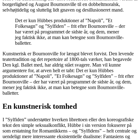
borgerlighed og August Bournonville til en dobbeltmoralsk,
selvhøjtidelig og sluttelig lidt gnaven og desillusioneret mand.
Det er kun Hübbes produktioner af ”Napoli”, ”Et
Folkesagn” og ”Sylfiden” – frit efter Bournonville – der
har været på programmet de sidste år, og dem, mener
jeg faktisk ikke, at man kan betegne som Bournonville-
balletter.
Kunstnerisk er Bournonville for længst blevet forvist. Den levende
teatertradition og det repertoire af 1800-tals værker, han begavede
Den kgl. Ballet med, har aldrig stået svagere. Man vil kunne
argumentere for, at arven helt er tabt: Det er kun Hübbes
produktioner af ”Napoli”, ”Et Folkesagn” og ”Sylfiden” – frit efter
Bournonville – der har været på programmet de sidste år, og dem,
mener jeg faktisk ikke, at man kan betegne som Bournonville-
balletter.
En kunstnerisk tomhed
I ”Sylfiden” understøtter hverken librettoen eller den koreografiske
tekst den simple seksualkonflikt, Hübbe i sin version fokuserer på
som erstatning for Romantikkens – og ”Sylfidens” – helt centrale og
uendeligt mere interessante eksistentielle dualisme: Fantasiens og